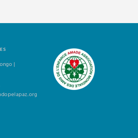
ES
Congo |
0
dopelapaz.org