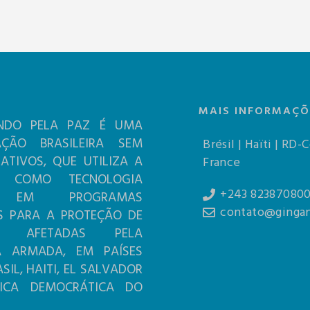
MAIS INFORMAÇÕ
NDO PELA PAZ É UMA
AÇÃO BRASILEIRA SEM
Brésil | Haïti | RD-
RATIVOS, QUE UTILIZA A
France
A COMO TECNOLOGIA
+243 82387080
L EM PROGRAMAS
contato@gingan
S PARA A PROTEÇÃO DE
AS AFETADAS PELA
IA ARMADA, EM PAÍSES
IL, HAITI, EL SALVADOR
LICA DEMOCRÁTICA DO