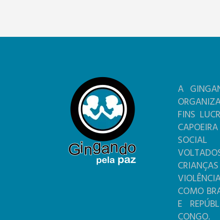
A GINGA
ORGANIZ
FINS LUC
CAPOEIR
SOCIA
VOLTADO
CRIANÇ
VIOLÊNC
COMO BRAS
E REPÚB
CONGO.