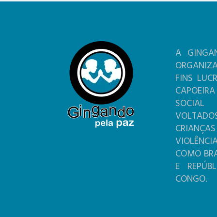
A GINGA
ORGANIZ
FINS LUC
CAPOEIR
SOCIA
VOLTADO
CRIANÇ
VIOLÊNC
COMO BRAS
E REPÚB
CONGO.