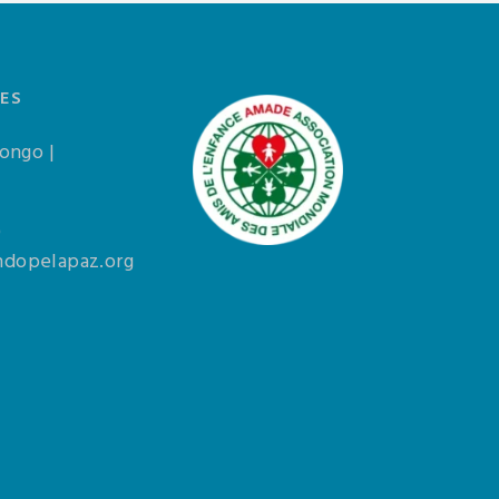
ES
Congo |
0
dopelapaz.org