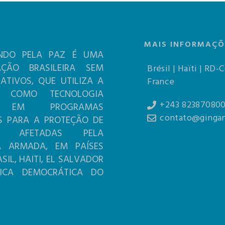
MAIS INFORMAÇÕ
NDO PELA PAZ É UMA
AÇÃO BRASILEIRA SEM
Brésil | Haïti | RD-
RATIVOS, QUE UTILIZA A
France
A COMO TECNOLOGIA
+243 82387080
L EM PROGRAMAS
contato@gingan
S PARA A PROTEÇÃO DE
AS AFETADAS PELA
IA ARMADA, EM PAÍSES
IL, HAITI, EL SALVADOR
LICA DEMOCRÁTICA DO