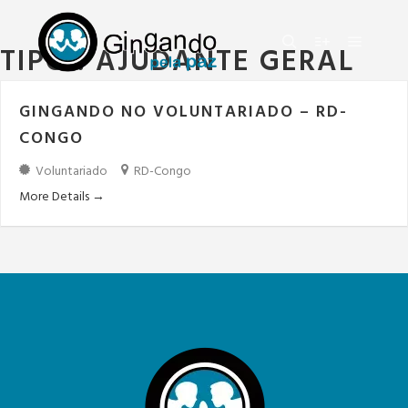
TIPO :
AJUDANTE GERAL
Menu pr
Chercher
Plus d'informa
GINGANDO NO VOLUNTARIADO – RD-
CONGO
Voluntariado
RD-Congo
More Details