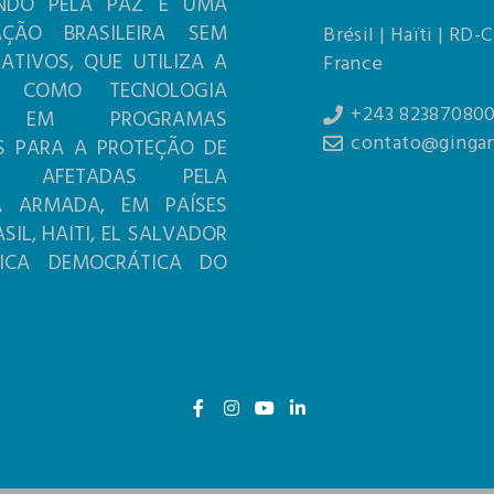
NDO PELA PAZ É UMA
AÇÃO BRASILEIRA SEM
Brésil | Haïti | RD-
RATIVOS, QUE UTILIZA A
France
A COMO TECNOLOGIA
+243 82387080
L EM PROGRAMAS
contato@gingan
S PARA A PROTEÇÃO DE
AS AFETADAS PELA
IA ARMADA, EM PAÍSES
IL, HAITI, EL SALVADOR
LICA DEMOCRÁTICA DO