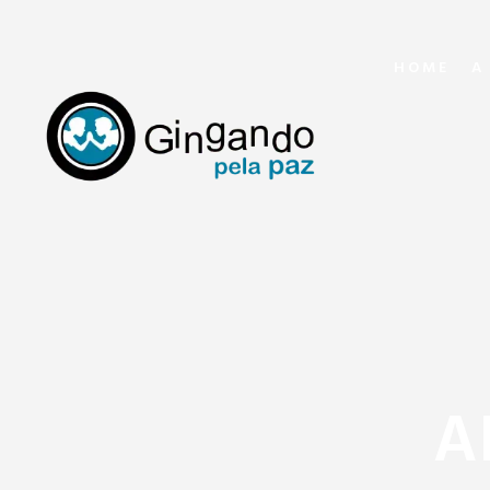
HOME
A
A