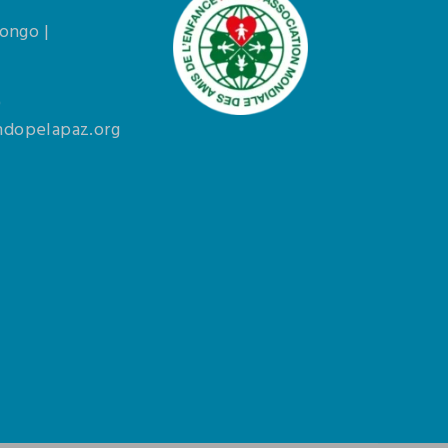
Congo |
0
dopelapaz.org