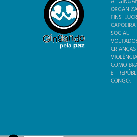
A GINGA
ORGANIZ
FINS LUC
CAPOEIR
SOCIA
VOLTADO
CRIANÇ
VIOLÊNC
COMO BRAS
E REPÚB
CONGO.